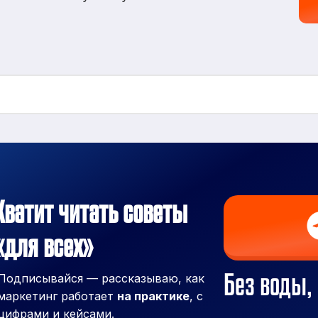
Хватит читать советы
«для всех»
Без воды, 
Подписывайся — рассказываю, как
маркетинг работает
на практике
, с
цифрами и кейсами.