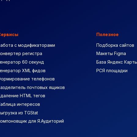
Сервисы
Полезное
Работа с модификаторами
Подборка сайтов
Конвертер регистра
Макеты Figma
енератор 60 секунд
База Яндекс Карт
Генератор XML фидов
РСЯ площадки
Формирование телефонов
Разделитель почтовых ящиков
Удаление HTML тегов
Таблица интересов
ыгрузка из TGStat
Компоновщик для Я.Аудиторий