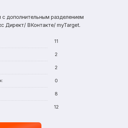
ам с дополнительным разделением
с Директ/ ВКонтакте/ myTarget.
11
2
2
0
х:
8
12