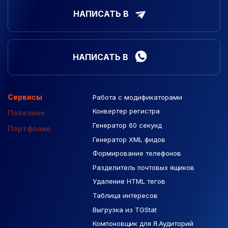
НАПИСАТЬ В
НАПИСАТЬ В
Сервисы
Работа с модификаторами
Подборка сайтов
Созданные сайты
Контекстная реклама
Конвертер регистра
Макеты Figma
Полезное
Генератор 60 секунд
База Яндекс Карты
Портфолио
Генератор XML фидов
РСЯ площадки
Формирование телефонов
Разделитель почтовых ящиков
Удаление HTML тегов
Таблица интересов
Выгрузка из TGStat
Компоновщик для Я.Аудиторий