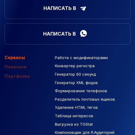
НАПИСАТЬ В
НАПИСАТЬ В
Сервисы
Работа с модификаторами
Подборка сайтов
Созданные сайты
Контекстная реклама
Конвертер регистра
Макеты Figma
Полезное
Генератор 60 секунд
База Яндекс Карты
Портфолио
Генератор XML фидов
РСЯ площадки
Формирование телефонов
Разделитель почтовых ящиков
Удаление HTML тегов
Таблица интересов
Выгрузка из TGStat
Компоновщик для Я.Аудиторий