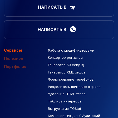
НАПИСАТЬ В
НАПИСАТЬ В
Сервисы
Работа с модификаторами
Подборка сайтов
Созданные сайты
Контекстная реклама
Конвертер регистра
Макеты Figma
Полезное
Генератор 60 секунд
База Яндекс Карты
Портфолио
Генератор XML фидов
РСЯ площадки
Формирование телефонов
Разделитель почтовых ящиков
Удаление HTML тегов
Таблица интересов
Выгрузка из TGStat
Компоновщик для Я.Аудиторий