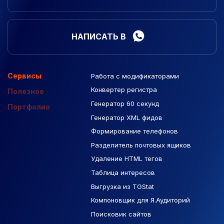
НАПИСАТЬ В
Сервисы
Работа с модификаторами
Подборка сайтов
Созданные сайты
Контекстная реклама
Конвертер регистра
Макеты Figma
Полезное
Генератор 60 секунд
База Яндекс Карты
Портфолио
Генератор XML фидов
РСЯ площадки
Формирование телефонов
Разделитель почтовых ящиков
Удаление HTML тегов
Таблица интересов
Выгрузка из TGStat
Компоновщик для Я.Аудиторий
Поисковик сайтов