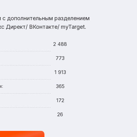
ам с дополнительным разделением
с Директ/ ВКонтакте/ myTarget.
2 488
773
1 913
365
х:
172
26