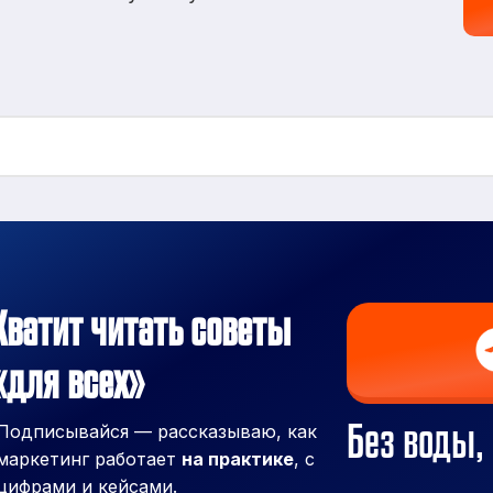
Хватит читать советы
«для всех»
Без воды, 
Подписывайся — рассказываю, как
маркетинг работает
на практике
, с
цифрами и кейсами.