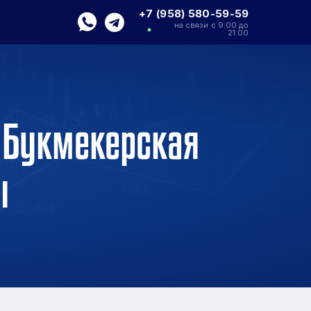
+7 (958) 580-59-59
на связи с 9:00 до
21:00
 Букмекерская
ы