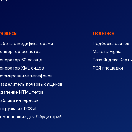
Сервисы
Полезное
Работа с модификаторами
Подборка сайтов
Конвертер регистра
Макеты Figma
енератор 60 секунд
База Яндекс Карт
Генератор XML фидов
РСЯ площадки
Формирование телефонов
Разделитель почтовых ящиков
Удаление HTML тегов
Таблица интересов
ыгрузка из TGStat
Компоновщик для Я.Аудиторий