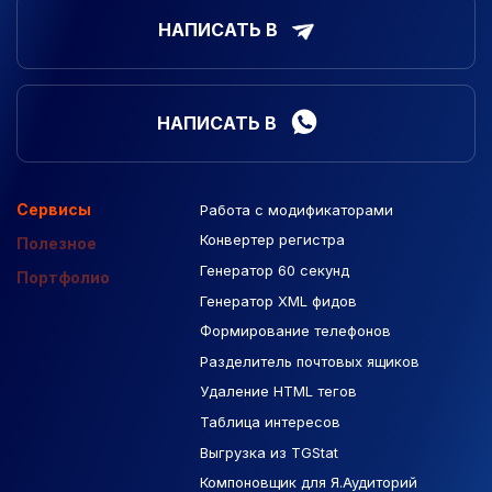
НАПИСАТЬ В
НАПИСАТЬ В
Сервисы
Работа с модификаторами
Подборка сайтов
Созданные сайты
Контекстная реклама
Конвертер регистра
Макеты Figma
Полезное
Генератор 60 секунд
База Яндекс Карты
Портфолио
Генератор XML фидов
РСЯ площадки
Формирование телефонов
Разделитель почтовых ящиков
Удаление HTML тегов
Таблица интересов
Выгрузка из TGStat
Компоновщик для Я.Аудиторий