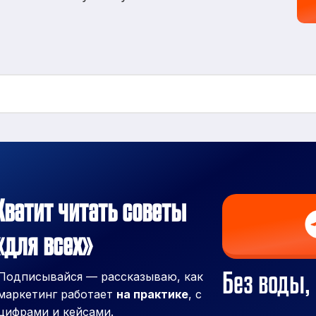
Хватит читать советы
«для всех»
Без воды, 
Подписывайся — рассказываю, как
маркетинг работает
на практике
, с
цифрами и кейсами.