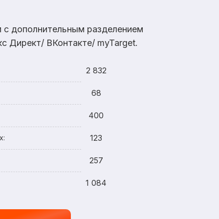
ам с дополнительным разделением
с Директ/ ВКонтакте/ myTarget.
2 832
68
400
123
х:
257
1 084