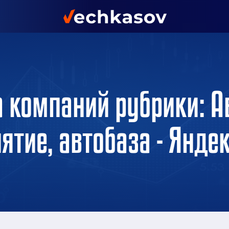
а компаний рубрики: А
ятие, автобаза - Янде