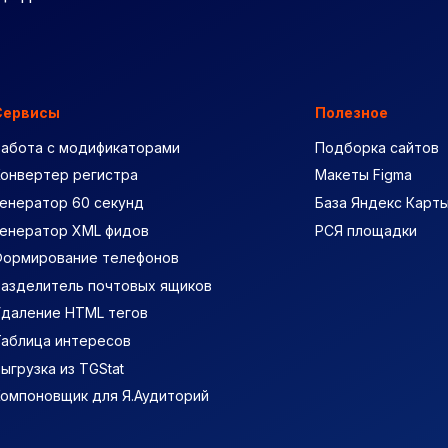
Сервисы
Полезное
Работа с модификаторами
Подборка сайтов
Конвертер регистра
Макеты Figma
енератор 60 секунд
База Яндекс Карт
Генератор XML фидов
РСЯ площадки
Формирование телефонов
Разделитель почтовых ящиков
Удаление HTML тегов
Таблица интересов
ыгрузка из TGStat
Компоновщик для Я.Аудиторий