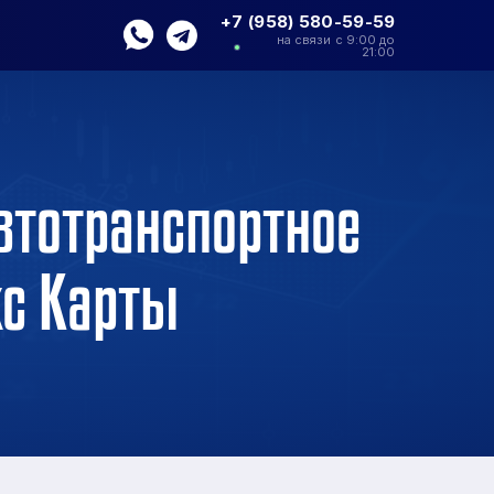
+7 (958) 580-59-59
на связи с 9:00 до
21:00
втотранспортное
кс Карты