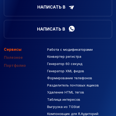
НАПИСАТЬ В
НАПИСАТЬ В
Сервисы
Работа с модификаторами
Подборка сайтов
Созданные сайты
Контекстная реклама
Конвертер регистра
Макеты Figma
Полезное
Генератор 60 секунд
База Яндекс Карты
Портфолио
Генератор XML фидов
РСЯ площадки
Формирование телефонов
Разделитель почтовых ящиков
Удаление HTML тегов
Таблица интересов
Выгрузка из TGStat
Компоновщик для Я.Аудиторий