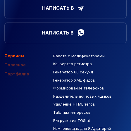
НАПИСАТЬ В
НАПИСАТЬ В
Сервисы
Работа с модификаторами
Подборка сайтов
Созданные сайты
Контекстная реклама
Конвертер регистра
Макеты Figma
Полезное
Генератор 60 секунд
База Яндекс Карты
Портфолио
Генератор XML фидов
РСЯ площадки
Формирование телефонов
Разделитель почтовых ящиков
Удаление HTML тегов
Таблица интересов
Выгрузка из TGStat
Компоновщик для Я.Аудиторий