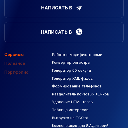
НАПИСАТЬ В
НАПИСАТЬ В
Сервисы
Работа с модификаторами
Подборка сайтов
Созданные сайты
Контекстная реклама
Конвертер регистра
Макеты Figma
Полезное
Генератор 60 секунд
База Яндекс Карты
Портфолио
Генератор XML фидов
РСЯ площадки
Формирование телефонов
Разделитель почтовых ящиков
Удаление HTML тегов
Таблица интересов
Выгрузка из TGStat
Компоновщик для Я.Аудиторий