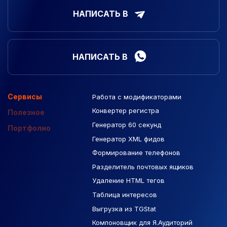
НАПИСАТЬ В
НАПИСАТЬ В
Сервисы
Работа с модификаторами
Подборка сайтов
Созданные сайты
Контекстная реклама
Конвертер регистра
Макеты Figma
Полезное
Генератор 60 секунд
База Яндекс Карты
Портфолио
Генератор XML фидов
РСЯ площадки
Формирование телефонов
Разделитель почтовых ящиков
Удаление HTML тегов
Таблица интересов
Выгрузка из TGStat
Компоновщик для Я.Аудиторий