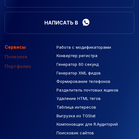
НАПИСАТЬ В
Сервисы
Работа с модификаторами
Подборка сайтов
Созданные сайты
Контекстная реклама
Конвертер регистра
Макеты Figma
Полезное
Генератор 60 секунд
База Яндекс Карты
Портфолио
Генератор XML фидов
РСЯ площадки
Формирование телефонов
Разделитель почтовых ящиков
Удаление HTML тегов
Таблица интересов
Выгрузка из TGStat
Компоновщик для Я.Аудиторий
Поисковик сайтов