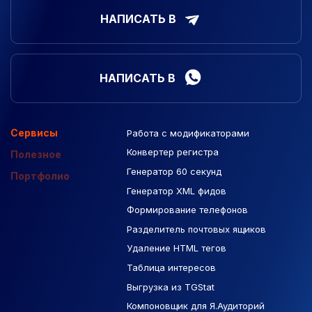
НАПИСАТЬ В
НАПИСАТЬ В
Сервисы
Работа с модификаторами
Подборка сайтов
Созданные сайты
Контекстная реклама
Конвертер регистра
Макеты Figma
Полезное
Генератор 60 секунд
База Яндекс Карты
Портфолио
Генератор XML фидов
РСЯ площадки
Формирование телефонов
Разделитель почтовых ящиков
Удаление HTML тегов
Таблица интересов
Выгрузка из TGStat
Компоновщик для Я.Аудиторий