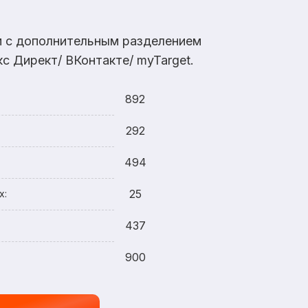
ам с дополнительным разделением
с Директ/ ВКонтакте/ myTarget.
892
292
494
25
х:
437
900