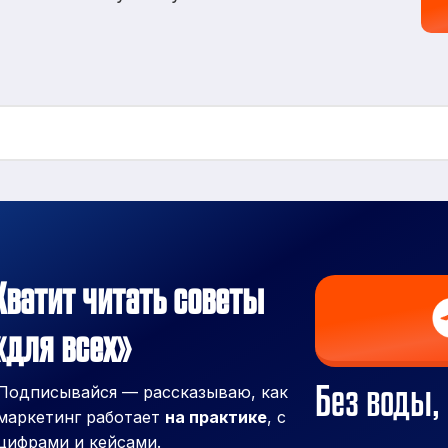
Хватит читать советы
«для всех»
Без воды, 
Подписывайся — рассказываю, как
маркетинг работает
на практике
, с
цифрами и кейсами.