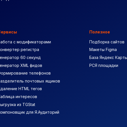
Сервисы
Полезное
Работа с модификаторами
Подборка сайтов
Конвертер регистра
Макеты Figma
енератор 60 секунд
База Яндекс Карт
Генератор XML фидов
РСЯ площадки
Формирование телефонов
Разделитель почтовых ящиков
Удаление HTML тегов
Таблица интересов
ыгрузка из TGStat
Компоновщик для Я.Аудиторий