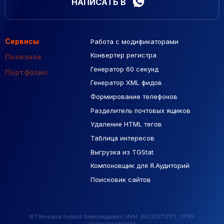
НАПИСАТЬ В
Сервисы
Работа с модификаторами
Подборка сайтов
Созданные сайты
Контекстная реклама
Конвертер регистра
Макеты Figma
Полезное
Генератор 60 секунд
База Яндекс Карты
Портфолио
Генератор XML фидов
РСЯ площадки
Формирование телефонов
Разделитель почтовых ящиков
Удаление HTML тегов
Таблица интересов
Выгрузка из TGStat
Компоновщик для Я.Аудиторий
Поисковик сайтов
ИП Вечкасов Кирилл Александрович, ИНН: 860326713173, ОГРН: