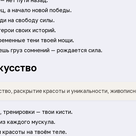
— нет пути назад.
ц, а начало новой победы.
ди на свободу силы.
ерои своих историй.
ременные тени твоей мощи.
ешь груз сомнений — рождается сила.
кусство
ство, раскрытие красоты и уникальности, живопис
, тренировки — твои кисти.
из каждого мускула.
 красоты на твоём теле.