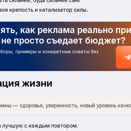
ть сильнее, будь сильнее сам!
оя крепость и катализатор силы.
ять, как реклама реально пр
а не просто съедает бюджет?
зборы, примеры и конкретные советы без
ация жизни
мены — здоровье, уверенность, новый уровень каче
а лучшую с каждым повтором.