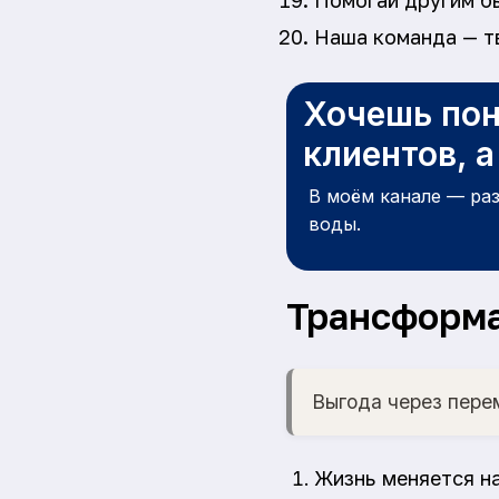
Помогай другим бы
Наша команда — тв
Хочешь пон
клиентов, 
В моём канале — ра
воды.
Трансформ
Выгода через пере
Жизнь меняется н