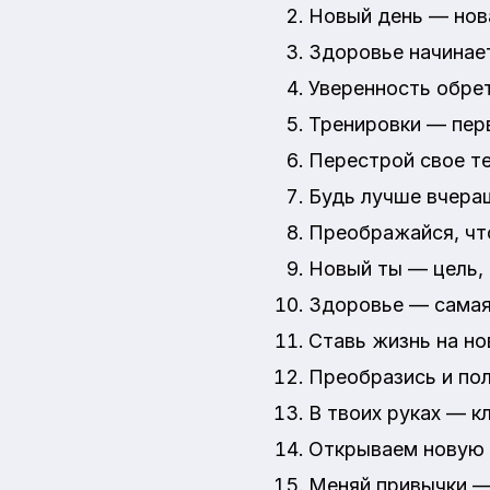
Новый день — нова
Здоровье начинает
Уверенность обре
Тренировки — перв
Перестрой свое те
Будь лучше вчера
Преображайся, чт
Новый ты — цель, 
Здоровье — самая
Ставь жизнь на но
Преобразись и по
В твоих руках — к
Открываем новую г
Меняй привычки —