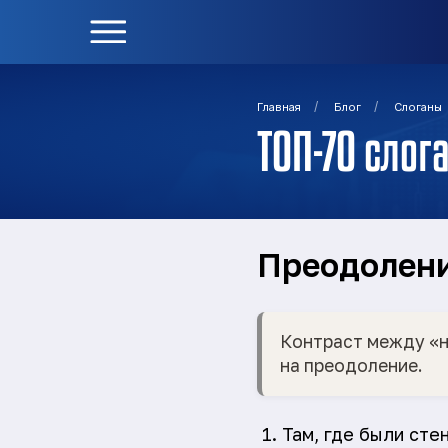
/
/
Главная
Блог
Слоганы
ТОП-70 слог
Преодолени
Контраст между «н
на преодоление.
Там, где были сте