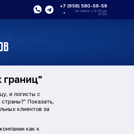
+7 (958) 580-59-59
на связи с 9:00 до
21:00
ов
х границ"
у, и логисты с
 страны?" Показать,
ольных клиентов за
компании как к