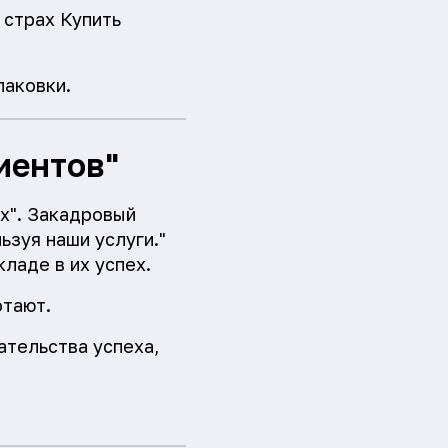
 страх Купить
паковки.
иентов"
х". Закадровый
ьзуя наши услуги."
ладе в их успех.
отают.
тельства успеха,