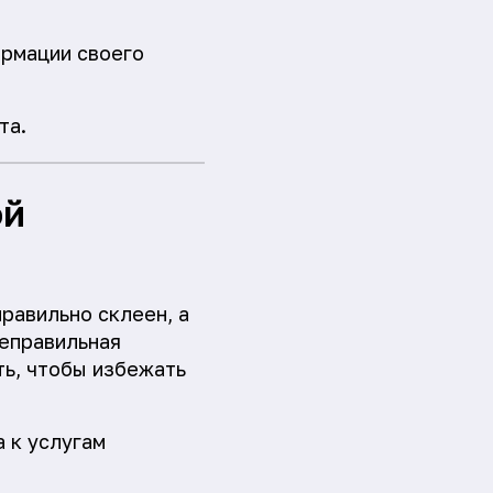
рмации своего
та.
ой
равильно склеен, а
неправильная
ть, чтобы избежать
 к услугам