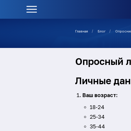
/
/
Главная
Блог
Опросни
Опросный л
Личные да
Ваш возраст:
18-24
25-34
35-44