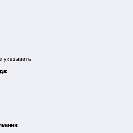
е указывать
да:
ивания: