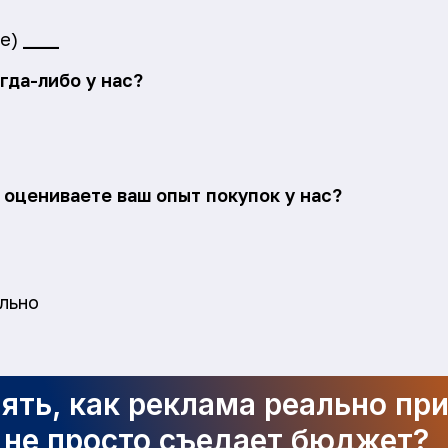
те)
____
гда-либо у нас?
ы оцениваете ваш опыт покупок у нас?
льно
ять, как реклама реально пр
а не просто съедает бюджет?