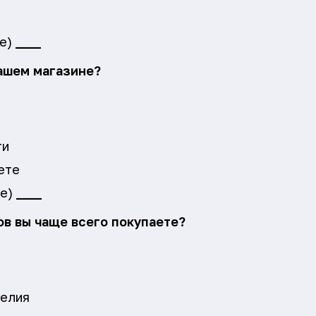
те)
____
нашем магазине?
ти
ете
те)
____
ов вы чаще всего покупаете?
елия