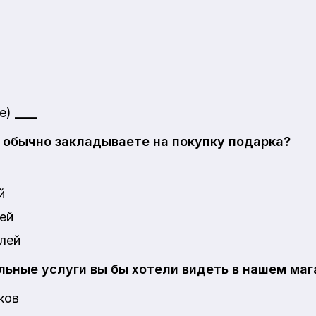
те)
____
 обычно закладываете на покупку подарка?
й
ей
лей
ьные услуги вы бы хотели видеть в нашем маг
ков