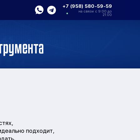
+7 (958) 580-59-59
на связи с 9:00 до
21:00
струмента
стях,
идеально подходит,
дать.