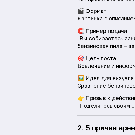
🎬
Формат
Картинка с описание
🧲
Пример подачи
"Вы собираетесь зан
бензиновая пила – в
🎯
Цель поста
Вовлечение и инфор
🖼️
Идея для визуала
Сравнение бензиново
👉
Призыв к действи
"Поделитесь своим о
2. 5 причин ар