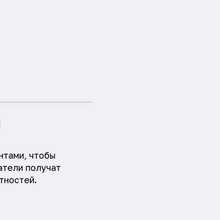
и
нтами, чтобы
атели получат
тностей.