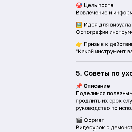
🎯
Цель поста
Вовлечение и инфор
🖼️
Идея для визуала
Фотографии инструме
👉
Призыв к действи
"Какой инструмент в
5. Советы по у
📌
Описание
Поделимся полезными
продлить их срок сл
руководство по испо
🎬
Формат
Видеоурок с демонст