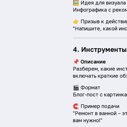
🖼️
Идея для визуала
Инфографика с реко
👉
Призыв к действи
"Напишите, какой ин
4. Инструменты
📌
Описание
Разберем, какие инс
включать краткие об
🎬
Формат
Блог-пост с картинк
🧲
Пример подачи
"Ремонт в ванной – э
вам нужно!"