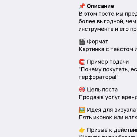
📌
Описание
В этом посте мы пре
более выгодной, чем
инструмента и его п
🎬
Формат
Картинка с текстом 
🧲
Пример подачи
"Почему покупать, е
перфоратора!"
🎯
Цель поста
Продажа услуг арен
🖼️
Идея для визуала
Пять иконок или илл
👉
Призыв к действи