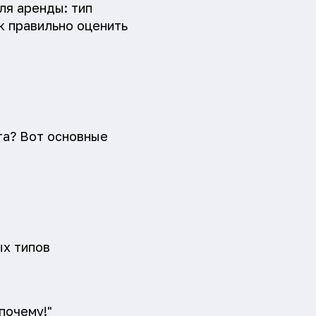
ля аренды: тип
к правильно оценить
та? Вот основные
ых типов
почему!"