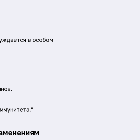
 нуждается в особом
нов.
иммунитета!"
изменениям