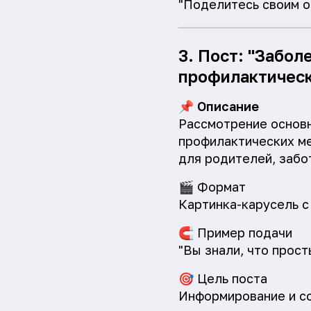
"Поделитесь своим о
3. Пост: "Забол
профилактическ
📌
Описание
Рассмотрение основ
профилактических ме
для родителей, забо
🎬
Формат
Картинка-карусель с
🧲
Пример подачи
"Вы знали, что прос
🎯
Цель поста
Информирование и с