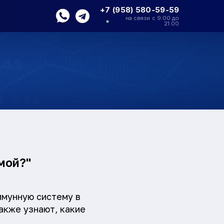
+7 (958) 580-59-59
на связи с 9:00 до
21:00
мой?"
ммунную систему в
акже узнают, какие