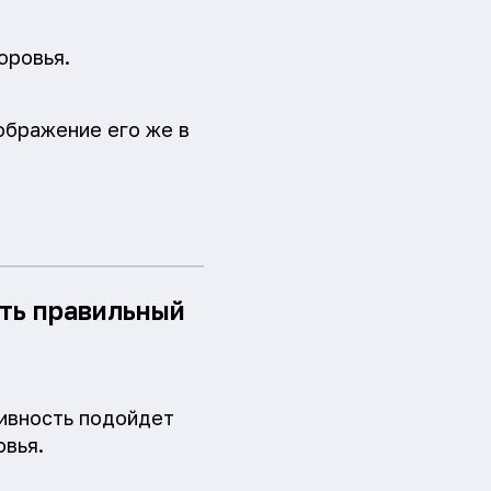
оровья.
ображение его же в
ать правильный
тивность подойдет
овья.