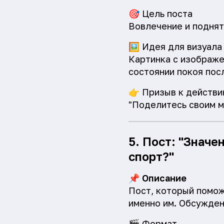
🎯
Цель поста
Вовлечение и поднят
🖼️
Идея для визуала
Картинка с изображе
состоянии покоя пос
👉
Призыв к действи
"Поделитесь своим м
5. Пост: "Значе
спорт?"
📌
Описание
Пост, который помож
именно им. Обсужден
🎬
Формат