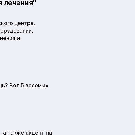
я лечения"
кого центра.
борудовании,
нения и
щь? Вот 5 весомых
 а также акцент на