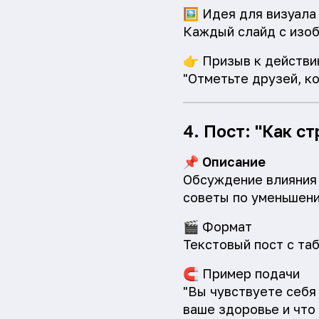
🖼️
Идея для визуала
Каждый слайд с изо
👉
Призыв к действи
"Отметьте друзей, к
4. Пост: "Как с
📌
Описание
Обсуждение влияния 
советы по уменьшени
🎬
Формат
Текстовый пост с та
🧲
Пример подачи
"Вы чувствуете себя
ваше здоровье и что 