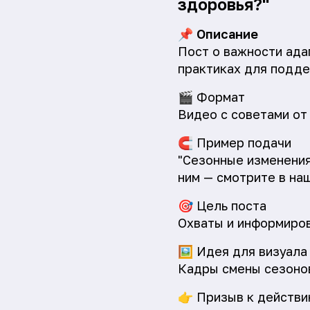
здоровья?"
📌
Описание
Пост о важности ада
практиках для подде
🎬
Формат
Видео с советами от 
🧲
Пример подачи
"Сезонные изменения
ним — смотрите в на
🎯
Цель поста
Охваты и информиров
🖼️
Идея для визуала
Кадры смены сезонов
👉
Призыв к действи