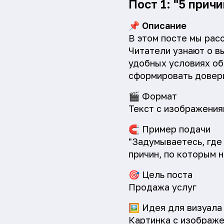
Пост 1: "5 прич
📌
Описание
В этом посте мы рас
Читатели узнают о в
удобных условиях об
сформировать довери
🎬
Формат
Текст с изображения
🧲
Пример подачи
"Задумываетесь, где
причин, по которым 
🎯
Цель поста
Продажа услуг
🖼️
Идея для визуала
Картинка с изображе