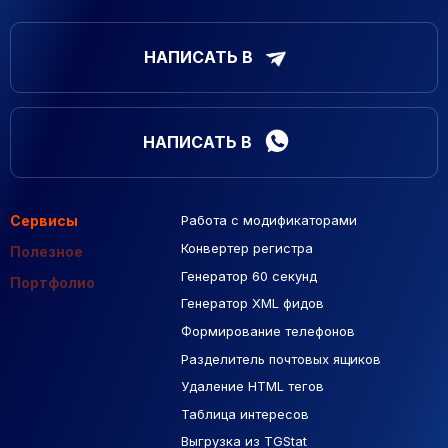
НАПИСАТЬ В
НАПИСАТЬ В
Сервисы
Работа с модификаторами
Подборка сайтов
Созданные сайты
Контекстная реклама
Конвертер регистра
Макеты Figma
Полезное
Генератор 60 секунд
База Яндекс Карты
Портфолио
Генератор XML фидов
РСЯ площадки
Формирование телефонов
Разделитель почтовых ящиков
Удаление HTML тегов
Таблица интересов
Выгрузка из TGStat