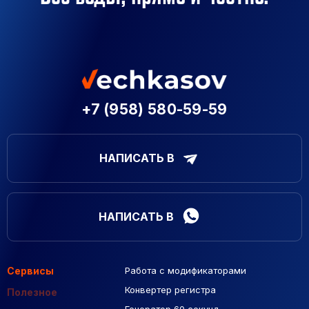
+7 (958) 580-59-59
НАПИСАТЬ В
НАПИСАТЬ В
Сервисы
Работа с модификаторами
Подборка сайтов
Созданные сайты
Контекстная реклама
Конвертер регистра
Макеты Figma
Полезное
Генератор 60 секунд
База Яндекс Карты