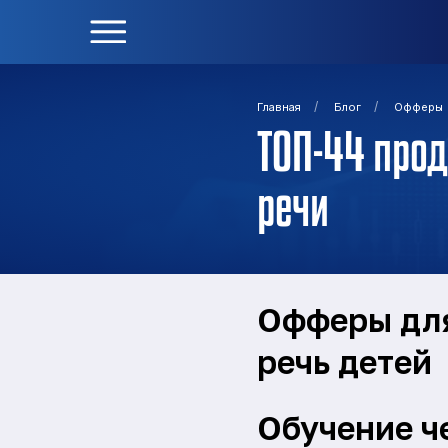
/
/
Главная
Блог
Офферы
ТОП-44 про
речи
Офферы для
речь детей
Обучение ч