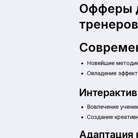
Офферы д
тренеро
Совреме
Новейшие методик
Овладение эффект
Интерактив
Вовлечение учени
Создание креативн
Адаптация 