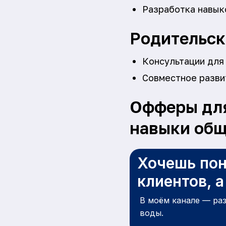
Разработка навык
Родительск
Консультации для 
Совместное разви
Офферы для
навыки об
Хочешь пон
клиентов, 
В моём канале — ра
воды.