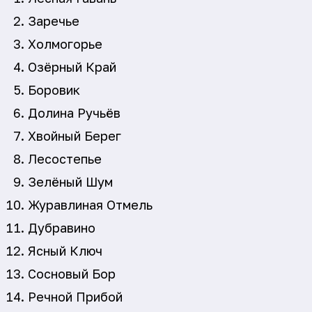
Заречье
Холмогорье
Озёрный Край
Боровик
Долина Ручьёв
Хвойный Берег
Лесостепье
Зелёный Шум
Журавлиная Отмель
Дубравино
Ясный Ключ
Сосновый Бор
Речной Прибой