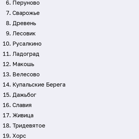
Перуново
Сварожье
Древень
Лесовик
Русалкино
Ладоград
Макошь
Велесово
Купальские Берега
Дажьбог
Славия
Живица
Тридевятое
Хорс