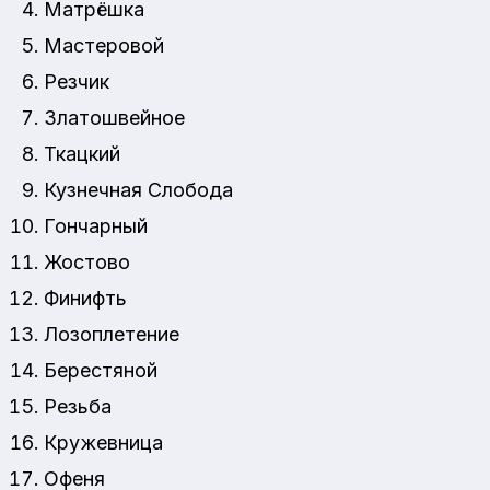
Матрёшка
Мастеровой
Резчик
Златошвейное
Ткацкий
Кузнечная Слобода
Гончарный
Жостово
Финифть
Лозоплетение
Берестяной
Резьба
Кружевница
Офеня