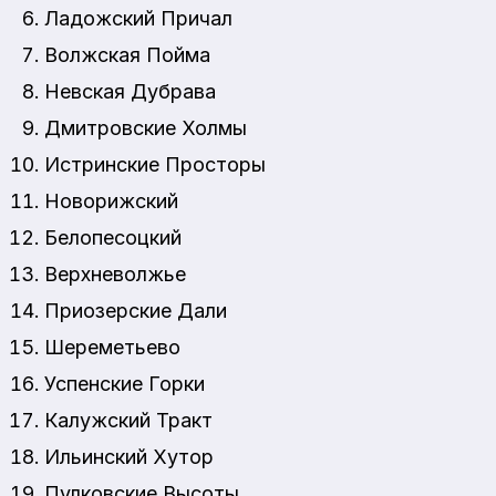
Ладожский Причал
Волжская Пойма
Невская Дубрава
Дмитровские Холмы
Истринские Просторы
Новорижский
Белопесоцкий
Верхневолжье
Приозерские Дали
Шереметьево
Успенские Горки
Калужский Тракт
Ильинский Хутор
Пулковские Высоты