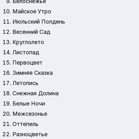
Белоснежье
Майское Утро
Июльский Полдень
Весенний Сад
Круглолето
Листопад
Первоцвет
Зимняя Сказка
Летопись
Снежная Долина
Белые Ночи
Межсезонье
Оттепель
Разноцветье