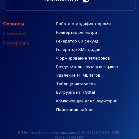
Сервисы
Работа с модификаторами
Подборка сайтов
Созданные сайты
Контекстная реклама
Конвертер регистра
Макеты Figma
Полезное
Генератор 60 секунд
База Яндекс Карты
Портфолио
Генератор XML фидов
РСЯ площадки
Формирование телефонов
Разделитель почтовых ящиков
Удаление HTML тегов
Таблица интересов
Выгрузка из TGStat
Компоновщик для Я.Аудиторий
Поисковик сайтов
ИП Вечкасов Кирилл Александрович, ИНН: 860326713173, ОГРН:
323784700359197