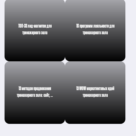
ТОП-33 лид-магнитов для
15 программ лояльности для
тренажерного зала
тренажерного зала
13 методов продвижения
13 WOW маркетинговых идей
тренажерного зала: сайт, …
тренажерного зала