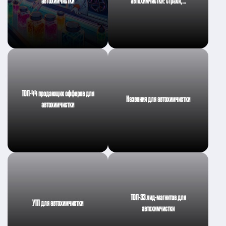
автохимчистки
автохимчистки: страхи,…
ТОП-44 продающих офферов для
Названия для автохимчистки
автохимчистки
ТОП-33 лид-магнитов для
УТП для автохимчистки
автохимчистки