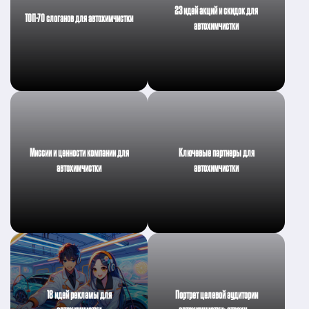
23 идей акций и скидок для
ТОП-70 слоганов для автохимчистки
автохимчистки
Миссии и ценности компании для
Ключевые партнеры для
автохимчистки
автохимчистки
18 идей рекламы для
Портрет целевой аудитории