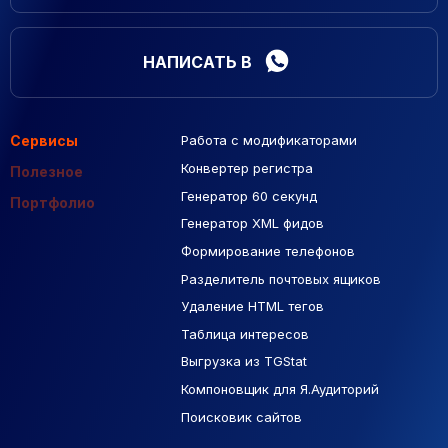
НАПИСАТЬ В
Сервисы
Работа с модификаторами
Подборка сайтов
Созданные сайты
Контекстная реклама
Конвертер регистра
Макеты Figma
Полезное
Генератор 60 секунд
База Яндекс Карты
Портфолио
Генератор XML фидов
РСЯ площадки
Формирование телефонов
Разделитель почтовых ящиков
Удаление HTML тегов
Таблица интересов
Выгрузка из TGStat
Компоновщик для Я.Аудиторий
Поисковик сайтов