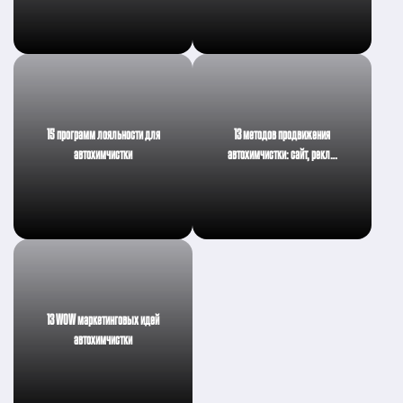
15 программ лояльности для
13 методов продвижения
автохимчистки
автохимчистки: сайт, рекл…
13 WOW маркетинговых идей
автохимчистки