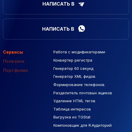
НАПИСАТЬ В
НАПИСАТЬ В
Сервисы
Работа с модификаторами
Подборка сайтов
Созданные сайты
Контекстная реклама
Конвертер регистра
Макеты Figma
Полезное
Генератор 60 секунд
База Яндекс Карты
Портфолио
Генератор XML фидов
РСЯ площадки
Формирование телефонов
Разделитель почтовых ящиков
Удаление HTML тегов
Таблица интересов
Выгрузка из TGStat
Компоновщик для Я.Аудиторий