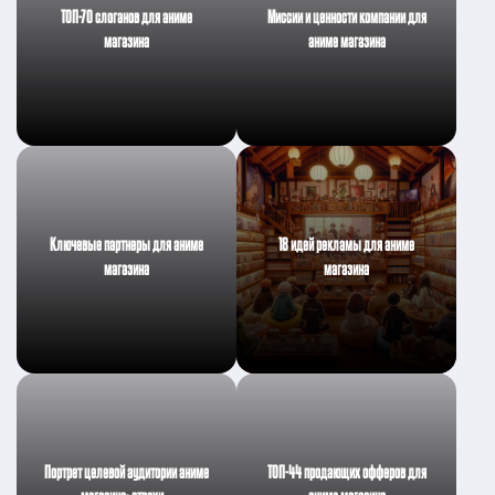
ТОП-70 слоганов для аниме
Миссии и ценности компании для
магазина
аниме магазина
Ключевые партнеры для аниме
18 идей рекламы для аниме
магазина
магазина
Портрет целевой аудитории аниме
ТОП-44 продающих офферов для