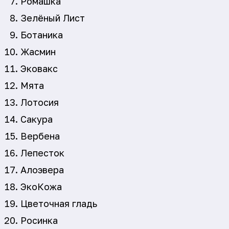
Ромашка
Зелёный Лист
Ботаника
Жасмин
Эковакс
Мята
Лотосия
Сакура
Вербена
Лепесток
Алоэвера
ЭкоКожа
Цветочная гладь
Росинка