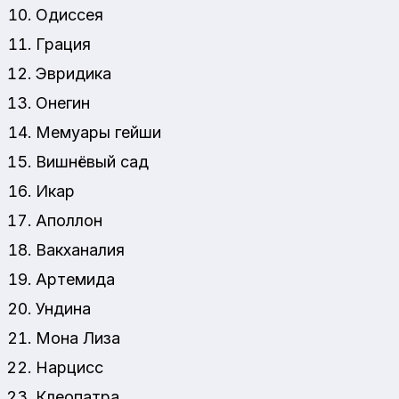
Одиссея
Грация
Эвридика
Онегин
Мемуары гейши
Вишнёвый сад
Икар
Аполлон
Вакханалия
Артемида
Ундина
Мона Лиза
Нарцисс
Клеопатра