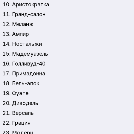
Аристократка
Гранд-салон
Меланж
Ампир
Ностальжи
Мадемуазель
Голливуд-40
Примадонна
Бель-эпок
Фуэте
Диводель
Версаль
Грация
Модерн