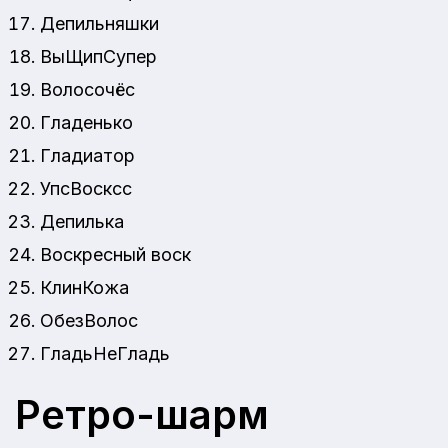
Депильняшки
ВыЩипСупер
Волосочёс
Гладенько
Гладиатор
УпсВосксс
Депилька
Воскресный воск
КлинКожа
ОбезВолос
ГладьНеГладь
Ретро-шарм