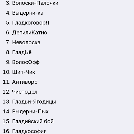
Волоски-Палочки
Выдерни-ка
ГладкоговорЯ
ДепилиКатно
Неволоска
ГладЬё
ВолосОфф
Щип-Чик
Антиворс
Чистодел
Гладьи-Ягодицы
Выдерни-Пых
Гладийский бой
Гладкософия