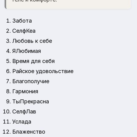
Забота
СелфКеа
Любовь к себе
ЯЛюбимая
Время для себя
Райское удовольствие
Благополучие
Гармония
ТыПрекрасна
СелфЛав
Услада
Блаженство