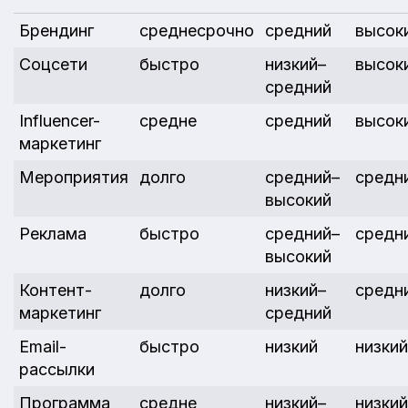
Брендинг
среднесрочно
средний
высок
Соцсети
быстро
низкий–
высок
средний
Influencer-
средне
средний
высок
маркетинг
Мероприятия
долго
средний–
средн
высокий
Реклама
быстро
средний–
средн
высокий
Контент-
долго
низкий–
средн
маркетинг
средний
Email-
быстро
низкий
низкий
рассылки
Программа
средне
низкий–
низкий