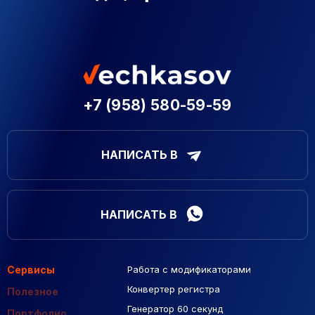
+7 (958) 580-59-59
НАПИСАТЬ В
НАПИСАТЬ В
Сервисы
Работа с модификаторами
Подборка сайтов
Созданные сайты
Контекстная реклама
Конвертер регистра
Макеты Figma
Полезное
Генератор 60 секунд
База Яндекс Карты
Портфолио