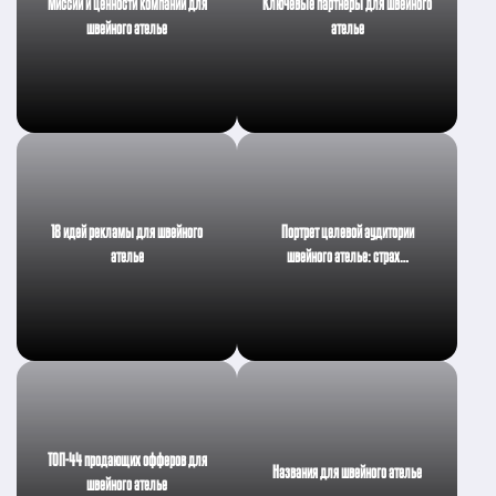
Миссии и ценности компании для
Ключевые партнеры для швейного
швейного ателье
ателье
18 идей рекламы для швейного
Портрет целевой аудитории
ателье
швейного ателье: страх…
ТОП-44 продающих офферов для
Названия для швейного ателье
швейного ателье