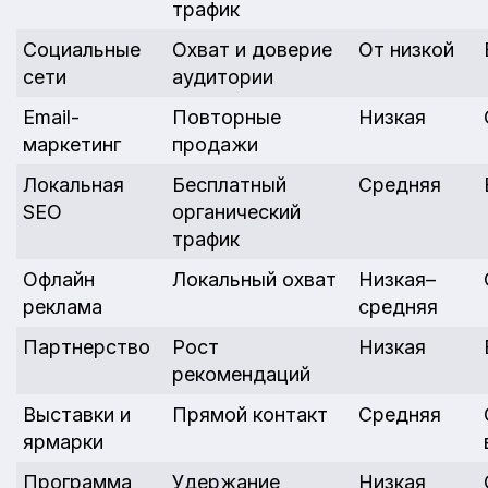
трафик
Социальные
Охват и доверие
От низкой
сети
аудитории
Email-
Повторные
Низкая
маркетинг
продажи
Локальная
Бесплатный
Средняя
SEO
органический
трафик
Офлайн
Локальный охват
Низкая–
реклама
средняя
Партнерство
Рост
Низкая
рекомендаций
Выставки и
Прямой контакт
Средняя
ярмарки
Программа
Удержание
Низкая