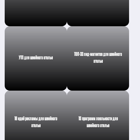
ТОП-33 лид-магнитов для швейного
УТП для швейного ателье
ателье
18 идей рекламы для швейного
15 программ лояльности для
ателье
швейного ателье