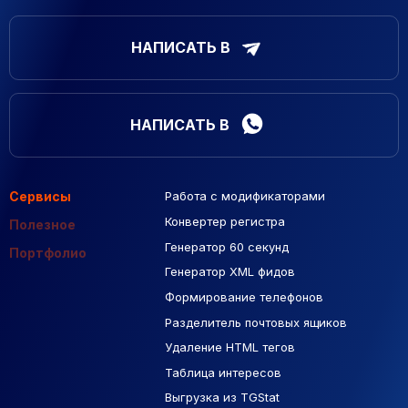
НАПИСАТЬ В
НАПИСАТЬ В
Сервисы
Работа с модификаторами
Подборка сайтов
Созданные сайты
Контекстная реклама
Конвертер регистра
Макеты Figma
Полезное
Генератор 60 секунд
База Яндекс Карты
Портфолио
Генератор XML фидов
РСЯ площадки
Формирование телефонов
Разделитель почтовых ящиков
Удаление HTML тегов
Таблица интересов
Выгрузка из TGStat