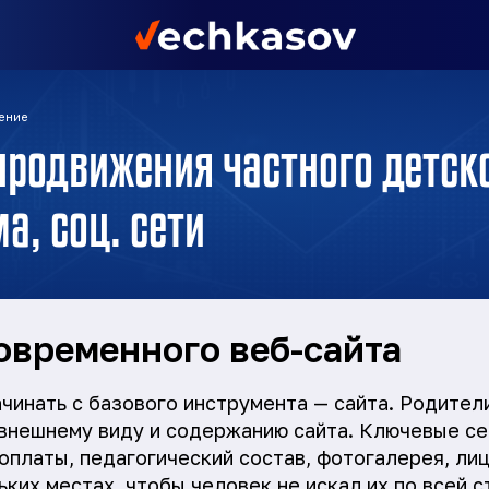
ение
продвижения частного детско
а, соц. сети
овременного веб-сайта
ачинать с базового инструмента — сайта. Родител
 внешнему виду и содержанию сайта. Ключевые се
оплаты, педагогический состав, фотогалерея, ли
ьких местах, чтобы человек не искал их по всей 