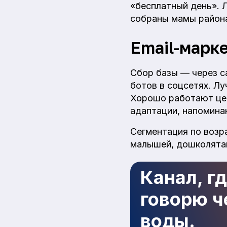
«бесплатный день». 
собраны мамы район
Email-марк
Сбор базы — через са
ботов в соцсетях. Л
Хорошо работают цеп
адаптации, напоминан
Сегментация по возр
малышей, дошколята
Канал, г
говорю че
воды.