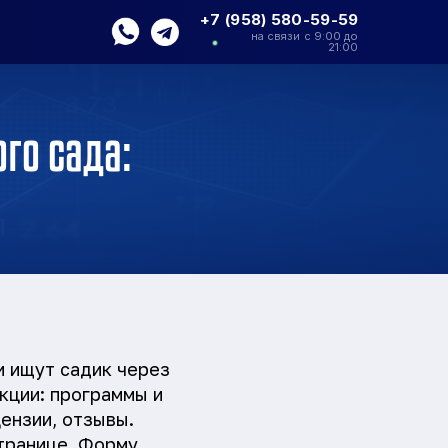
+7 (958) 580-59-59
на связи с 9:00 до
21:00
го сада:
и ищут садик через
кции: программы и
цензии, отзывы.
странице. Форму