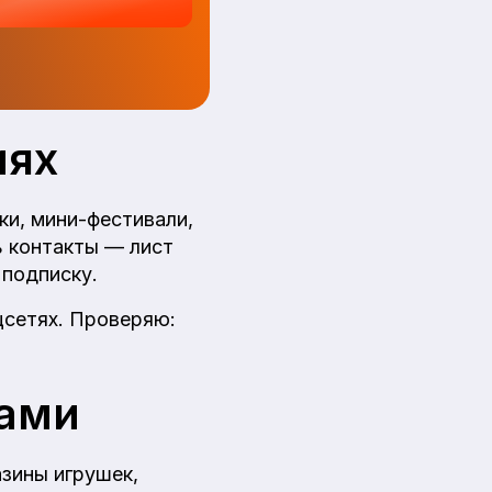
иях
ки, мини-фестивали,
ь контакты — лист
 подписку.
цсетях. Проверяю:
сами
азины игрушек,