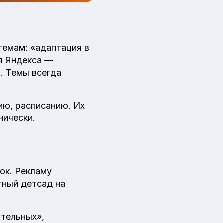
темам: «адаптация в
ля Яндекса —
. Темы всегда
ию, расписанию. Их
нически.
ок. Рекламу
тный детсад на
ительных»,