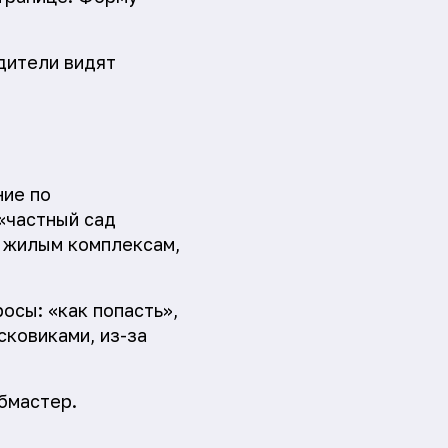
дители видят
ние по
«частный сад
 к жилым комплексам,
осы: «как попасть»,
сковиками, из-за
бмастер.