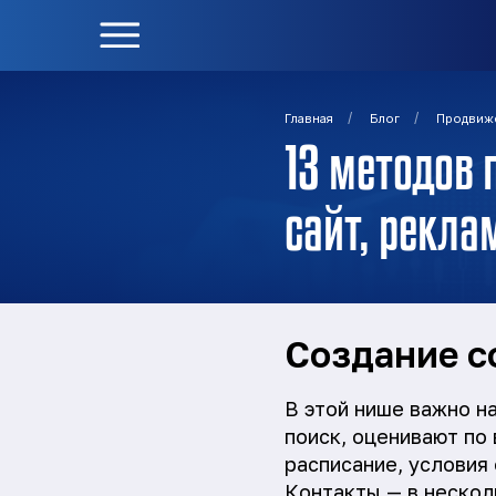
/
/
Главная
Блог
Продвиж
13 методов 
сайт, реклам
Создание с
В этой нише важно н
поиск, оценивают по
расписание, условия 
Контакты — в нескол