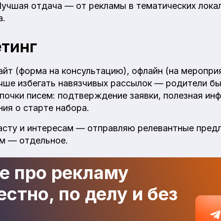
Лучшая отдача — от рекламы в тематических локал
а.
етинг
йт (форма на консультацию), офлайн (на мероприя
учше избегать навязчивых рассылок — родители б
очки писем: подтверждение заявки, полезная ин
ия о старте набора.
асту и интересам — отправляю релевантные пре
м — отдельное.
де про рекламу
стно, по делу и без