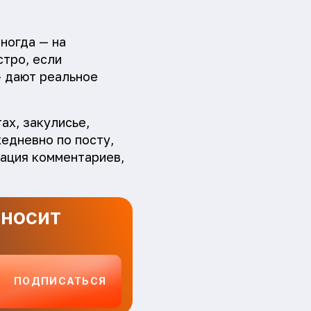
иногда — на
стро, если
— дают реальное
ах, закулисье,
едневно по посту,
рация комментариев,
иносит
ПОДПИСАТЬСЯ